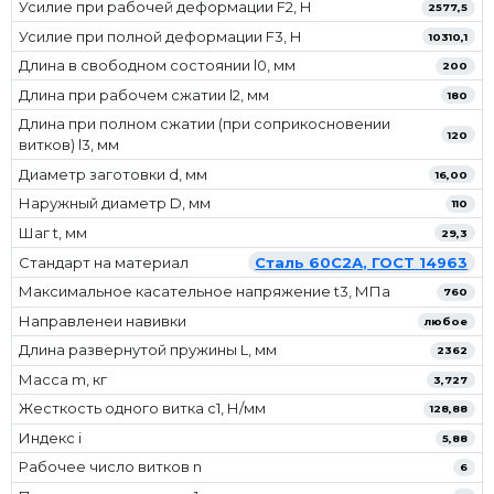
Усилие при рабочей деформации F2, Н
2577,5
Усилие при полной деформации F3, Н
10310,1
Длина в свободном состоянии l0, мм
200
Длина при рабочем сжатии l2, мм
180
Длина при полном сжатии (при соприкосновении
120
витков) l3, мм
Диаметр заготовки d, мм
16,00
Наружный диаметр D, мм
110
Шаг t, мм
29,3
Стандарт на материал
Сталь 60С2А, ГОСТ 14963
Максимальное касательное напряжение t3, МПа
760
Направленеи навивки
любое
Длина развернутой пружины L, мм
2362
Масса m, кг
3,727
Жесткость одного витка c1, Н/мм
128,88
Индекс i
5,88
Рабочее число витков n
6