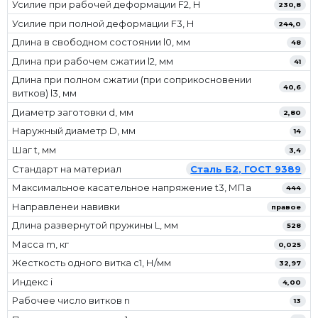
Усилие при рабочей деформации F2, Н
230,8
Усилие при полной деформации F3, Н
244,0
Длина в свободном состоянии l0, мм
48
Длина при рабочем сжатии l2, мм
41
Длина при полном сжатии (при соприкосновении
40,6
витков) l3, мм
Диаметр заготовки d, мм
2,80
Наружный диаметр D, мм
14
Шаг t, мм
3,4
Стандарт на материал
Сталь Б2, ГОСТ 9389
Максимальное касательное напряжение t3, МПа
444
Направленеи навивки
правое
Длина развернутой пружины L, мм
528
Масса m, кг
0,025
Жесткость одного витка c1, Н/мм
32,97
Индекс i
4,00
Рабочее число витков n
13