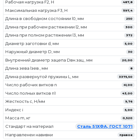
Рабочая нагрузка F2, Н
487,8
Максимальная нагрузка F3, Н
1197,4
Длина в свободном состоянии l0, мм
250
Длина при рабочем растяжении l2, мм
300
Длина при полном растяжении l3, мм
372
Диаметр заготовки d, мм
5,00
Наружный диаметр D, мм
30
Внутренний диаметр зацепа Dвн.зац., мм
20,00
Длина зева lзев., мм
8
Длина развернутой пружины L, мм
3375,50
Число рабочих витков n
41,00
Число полных витков n1
43,00
Жесткость с, Н/мм
9,76
Индекс i
5,00
Масса m, кг
0,520
Стандарт на материал
Сталь 51ХФА, ГОСТ 1071
Направленеи навивки
правое