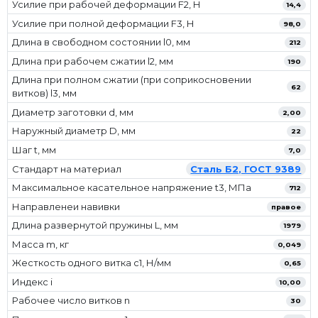
Усилие при рабочей деформации F2, Н
14,4
Усилие при полной деформации F3, Н
98,0
Длина в свободном состоянии l0, мм
212
Длина при рабочем сжатии l2, мм
190
Длина при полном сжатии (при соприкосновении
62
витков) l3, мм
Диаметр заготовки d, мм
2,00
Наружный диаметр D, мм
22
Шаг t, мм
7,0
Стандарт на материал
Сталь Б2, ГОСТ 9389
Максимальное касательное напряжение t3, МПа
712
Направленеи навивки
правое
Длина развернутой пружины L, мм
1979
Масса m, кг
0,049
Жесткость одного витка c1, Н/мм
0,65
Индекс i
10,00
Рабочее число витков n
30