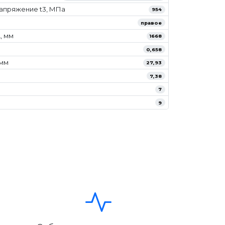
апряжение t3, МПа
954
правое
, мм
1668
0,658
/мм
27,93
7,38
7
9