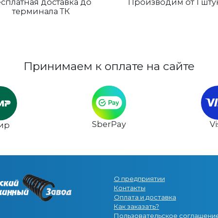
сплатная доставка до
Производим от 1 шту
терминала ТК
Принимаем к оплате на сайте
SberPay
V
ир
О предприятии
Контакты
Оплата и доставка
Как заказать?
Пользовательское соглашени