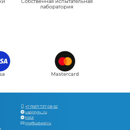
ки
Собственная испытательная
лаборатория
isa
Mastercard
+7 (967) 737 08 62
uspringy_ru
MAX
ms@usteel.ru
е