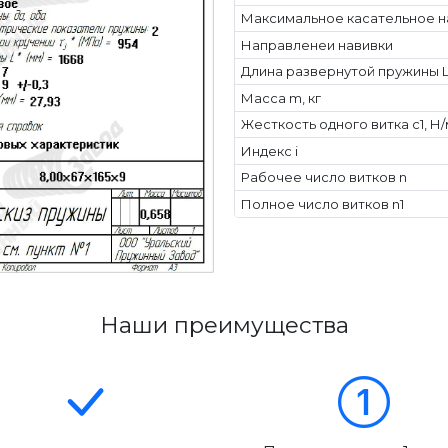
Максимальное касательное н
Направленеи навивки
Длина развернутой пружины L
Масса m, кг
Жесткость одного витка c1, Н
Индекс i
Рабочее число витков n
Полное число витков n1
Наши преимущества