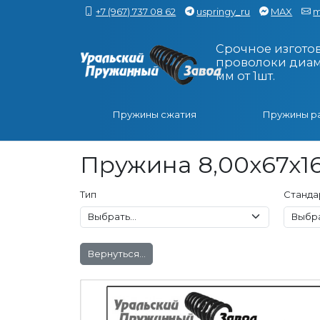
+7 (967) 737 08 62
uspringy_ru
MAX
m
Срочное изгото
проволоки диаме
мм от 1шт.
Пружины сжатия
Пружины р
Пружина 8,00x67x16
Тип
Станда
Вернуться...