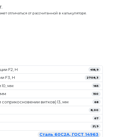
.
жет отличаться от рассчитанной в калькуляторе.
ии F2, Н
418,9
и F3, Н
2708,3
l0, мм
165
 мм
150
 соприкосновении витков) l3, мм
68
8,00
67
21,9
Сталь 60С2А, ГОСТ 14963