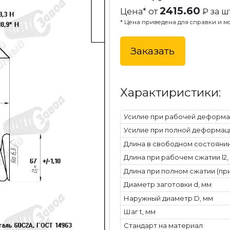
2415.60
Цена* от
₽ за шт
* Цена приведена для справки и мо
Заказать
Характиристики:
Усилие при рабочей деформац
Усилие при полной деформаци
Длина в свободном состоянии 
Длина при рабочем сжатии l2,
Длина при полном сжатии (при
Диаметр заготовки d, мм
Наружный диаметр D, мм
Шаг t, мм
Стандарт на материал