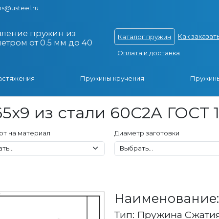
s@usteel.ru
вление пружин из
Как заказат
Каталог пружин
тром от 0.5 мм до 40
Оплата и доставка
астяжения
Пружины кручения
Пружины
5x9 из стали 60С2А ГОСТ 
рт на материал
Диаметр заготовки
Наименование: 
Тип: Пружина Сжати