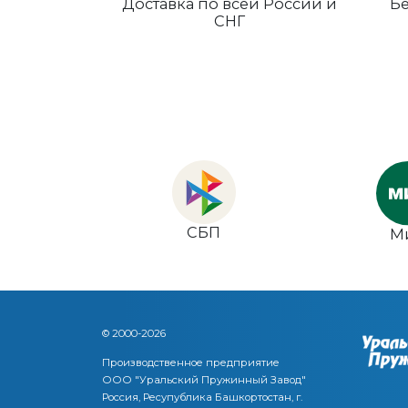
Доставка по всей России и
Бе
СНГ
СБП
М
© 2000-2026
Производственное предприятие
ООО "Уральский Пружинный Завод"
Россия, Ресупублика Башкортостан, г.