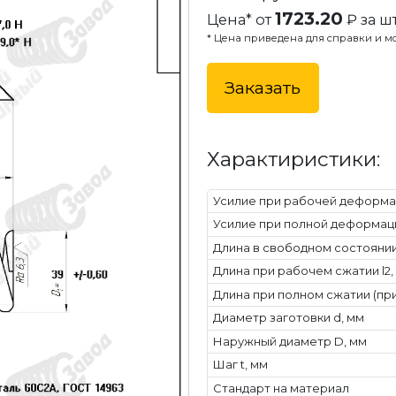
1723.20
Цена* от
₽ за шт
* Цена приведена для справки и мо
Заказать
Характиристики:
Усилие при рабочей деформац
Усилие при полной деформаци
Длина в свободном состоянии 
Длина при рабочем сжатии l2,
Длина при полном сжатии (при
Диаметр заготовки d, мм
Наружный диаметр D, мм
Шаг t, мм
Стандарт на материал