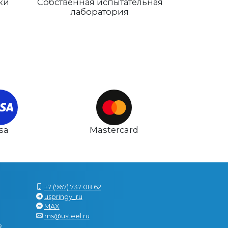
ки
Собственная испытательная
лаборатория
isa
Mastercard
+7 (967) 737 08 62
uspringy_ru
MAX
ms@usteel.ru
е