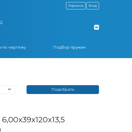
Корзина
Вход
ь?
 по чертежу
Подбор пружин
6,00x39x120x13,5
я