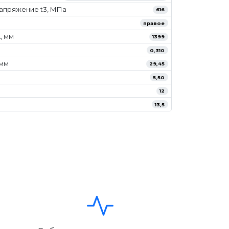
апряжение t3, МПа
616
правое
, мм
1399
0,310
/мм
29,45
5,50
12
13,5