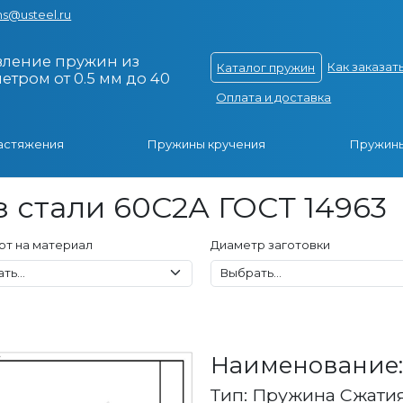
s@usteel.ru
вление пружин из
Как заказат
Каталог пружин
тром от 0.5 мм до 40
Оплата и доставка
астяжения
Пружины кручения
Пружины
 стали 60С2А ГОСТ 14963
рт на материал
Диаметр заготовки
Наименование: 
Тип: Пружина Сжати