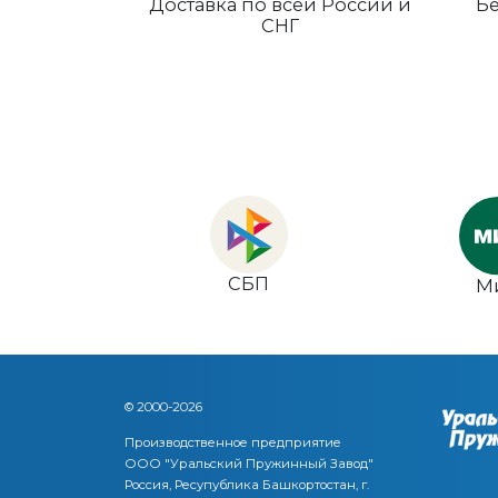
Доставка по всей России и
Бе
СНГ
СБП
М
© 2000-2026
Производственное предприятие
ООО "Уральский Пружинный Завод"
Россия, Ресупублика Башкортостан, г.