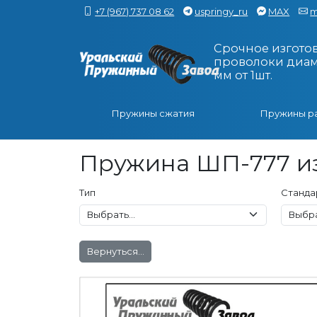
+7 (967) 737 08 62
uspringy_ru
MAX
m
Срочное изгото
проволоки диаме
мм от 1шт.
Пружины сжатия
Пружины р
Пружина ШП-777 из
Тип
Станда
Вернуться...