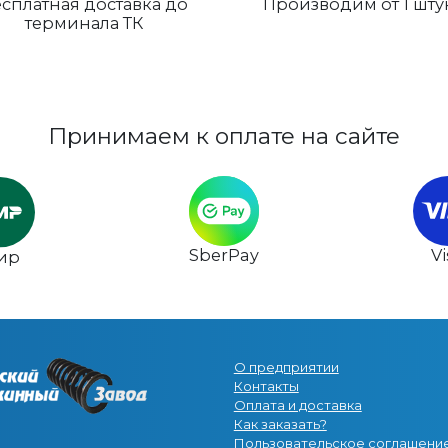
сплатная доставка до
Производим от 1 шту
терминала ТК
Принимаем к оплате на сайте
SberPay
V
ир
О предприятии
Контакты
Оплата и доставка
Как заказать?
Пользовательское соглашени