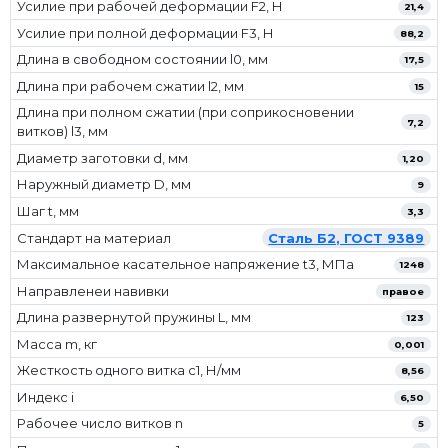
Усилие при рабочей деформации F2, Н
21,4
Усилие при полной деформации F3, Н
88,2
Длина в свободном состоянии l0, мм
17,5
Длина при рабочем сжатии l2, мм
15
Длина при полном сжатии (при соприкосновении
7,2
витков) l3, мм
Диаметр заготовки d, мм
1,20
Наружный диаметр D, мм
9
Шаг t, мм
3,3
Стандарт на материал
Сталь Б2, ГОСТ 9389
Максимальное касательное напряжение t3, МПа
1248
Направленеи навивки
правое
Длина развернутой пружины L, мм
123
Масса m, кг
0,001
Жесткость одного витка c1, Н/мм
8,56
Индекс i
6,50
Рабочее число витков n
5