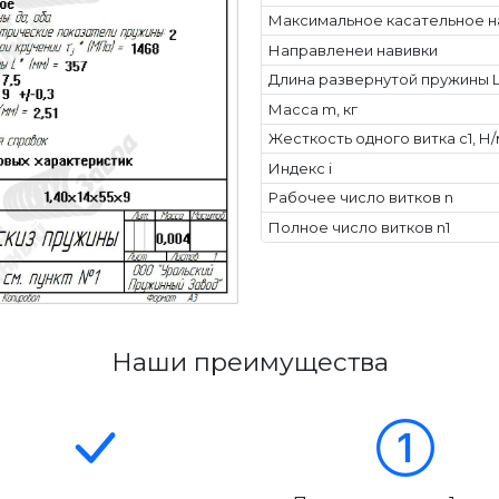
Максимальное касательное н
Направленеи навивки
Длина развернутой пружины L
Масса m, кг
Жесткость одного витка c1, Н
Индекс i
Рабочее число витков n
Полное число витков n1
Наши преимущества