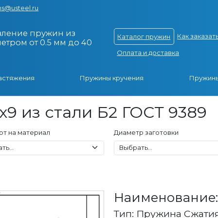
s@usteel.ru
вление пружин из
Как заказат
Каталог пружин
тром от 0.5 мм до 40
Оплата и доставка
астяжения
Пружины кручения
Пружины
x9 из стали Б2 ГОСТ 9389
рт на материал
Диаметр заготовки
Наименование: 
Тип: Пружина Сжати