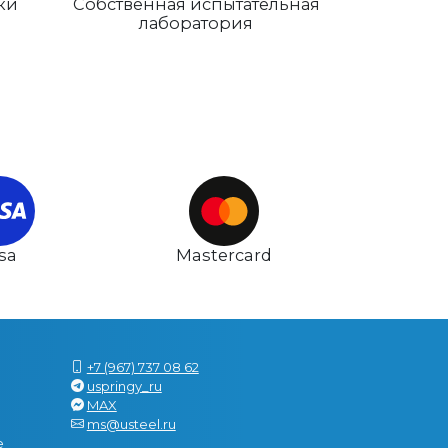
ки
Собственная испытательная
лаборатория
isa
Mastercard
+7 (967) 737 08 62
uspringy_ru
MAX
ms@usteel.ru
е