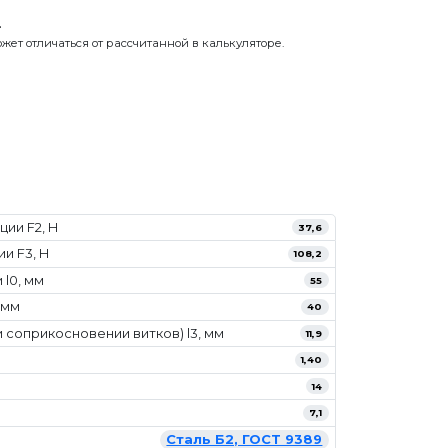
.
жет отличаться от рассчитанной в калькуляторе.
ии F2, Н
37,6
и F3, Н
108,2
l0, мм
55
 мм
40
 соприкосновении витков) l3, мм
11,9
1,40
14
7,1
Сталь Б2, ГОСТ 9389