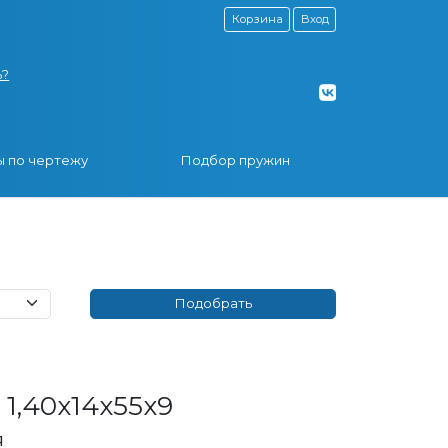
Корзина
Вход
ь?
 по чертежу
Подбор пружин
1,40x14x55x9
я