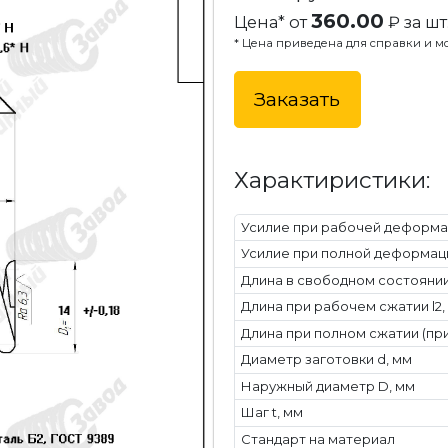
360.00
Цена* от
₽ за шт
* Цена приведена для справки и мо
Заказать
Характиристики:
Усилие при рабочей деформац
Усилие при полной деформаци
Длина в свободном состоянии 
Длина при рабочем сжатии l2,
Длина при полном сжатии (при
Диаметр заготовки d, мм
Наружный диаметр D, мм
Шаг t, мм
Стандарт на материал