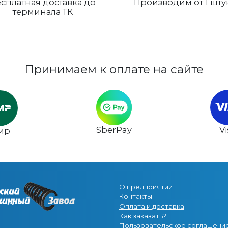
сплатная доставка до
Производим от 1 шту
терминала ТК
Принимаем к оплате на сайте
SberPay
V
ир
О предприятии
Контакты
Оплата и доставка
Как заказать?
Пользовательское соглашени