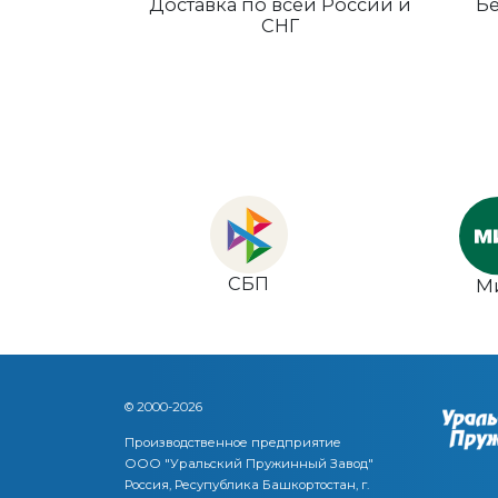
Доставка по всей России и
Бе
СНГ
СБП
М
© 2000-2026
Производственное предприятие
ООО "Уральский Пружинный Завод"
Россия, Ресупублика Башкортостан, г.