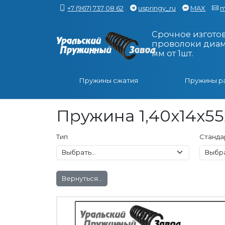
+7 (967) 737 08 62
uspringy_ru
MAX
m
Срочное изгото
проволоки диаме
мм от 1шт.
Пружины сжатия
Пружины р
Пружина 1,40x14x55
Тип
Станда
Вернуться...