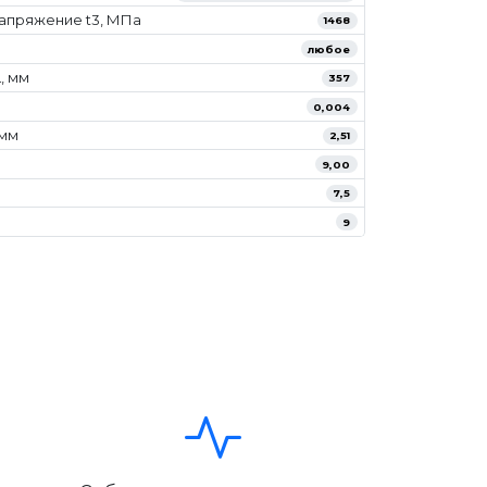
апряжение t3, МПа
1468
любое
, мм
357
0,004
/мм
2,51
9,00
7,5
9