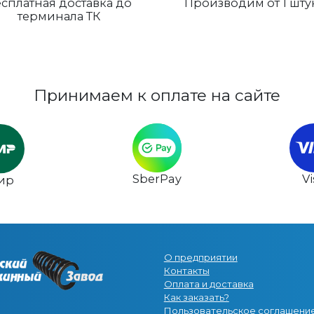
сплатная доставка до
Производим от 1 шту
терминала ТК
Принимаем к оплате на сайте
SberPay
V
ир
О предприятии
Контакты
Оплата и доставка
Как заказать?
Пользовательское соглашени