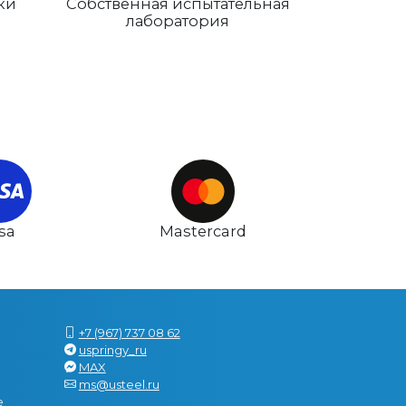
ки
Собственная испытательная
лаборатория
isa
Mastercard
+7 (967) 737 08 62
uspringy_ru
MAX
ms@usteel.ru
е