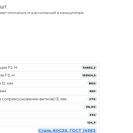
шт.
жет отличаться от рассчитанной в калькуляторе.
ии F2, Н
54652,2
и F3, Н
193104,5
l0, мм
800
 мм
650
 соприкосновении витков) l3, мм
270
36,00
232
124,3
Сталь 60С2А, ГОСТ 14963