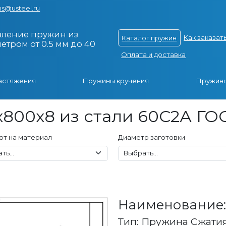
s@usteel.ru
вление пружин из
Как заказат
Каталог пружин
тром от 0.5 мм до 40
Оплата и доставка
астяжения
Пружины кручения
Пружины
800x8 из стали 60С2А ГОС
рт на материал
Диаметр заготовки
Наименование: 
Тип: Пружина Сжати