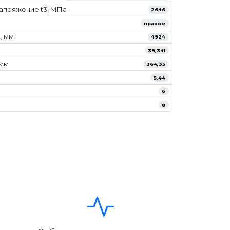
апряжение t3, МПа
2646
правое
, мм
4924
39,341
/мм
364,35
5,44
6
8