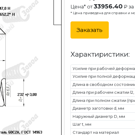
33956.40
Цена* от
₽ за 
* Цена приведена для справки и мо
Заказать
Характиристики:
Усилие при рабочей деформац
Усилие при полной деформаци
Длина в свободном состоянии 
Длина при рабочем сжатии l2,
Длина при полном сжатии (при
Диаметр заготовки d, мм
Наружный диаметр D, мм
Шаг t, мм
Стандарт на материал