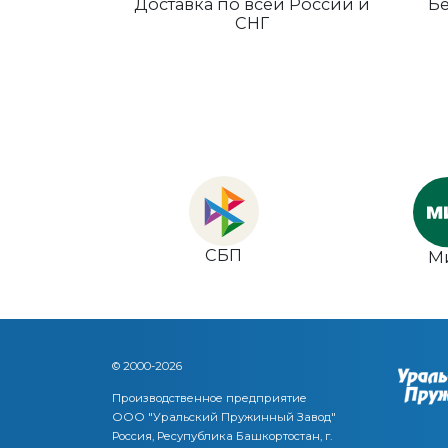
Доставка по всей России и
Бе
СНГ
СБП
М
© 2000-2026
Производственное предприятие
ООО "Уральский Пружинный Завод"
Россия, Ресупублика Башкортостан, г.