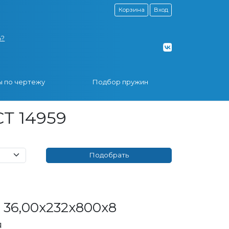
Корзина
Вход
ь?
 по чертежу
Подбор пружин
Т 14959
36,00x232x800x8
я