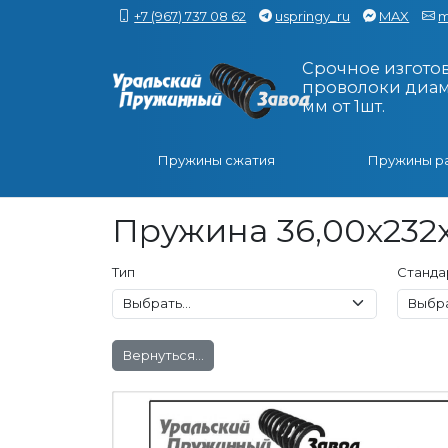
+7 (967) 737 08 62
uspringy_ru
MAX
m
Срочное изгото
проволоки диаме
мм от 1шт.
Пружины сжатия
Пружины р
Пружина 36,00x232x
Тип
Станда
Вернуться...