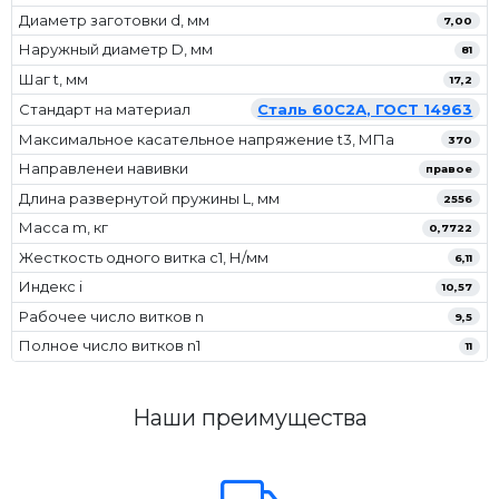
Диаметр заготовки d, мм
7,00
Наружный диаметр D, мм
81
Шаг t, мм
17,2
Стандарт на материал
Сталь 60С2А, ГОСТ 14963
Максимальное касательное напряжение t3, МПа
370
Направленеи навивки
правое
Длина развернутой пружины L, мм
2556
Масса m, кг
0,7722
Жесткость одного витка c1, Н/мм
6,11
Индекс i
10,57
Рабочее число витков n
9,5
Полное число витков n1
11
Наши преимущества