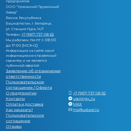
предприятие
ООО "Уральский Пружинный
Завод"
Россия, Ресупублика
,
Башкортостан, г. Белорецк
ул. Станция Нура, 14/7
+7 (967) 737 08 62
Телефон:
пн-пт с 08:00
Мы работаем:
до 17:00 (МСК+2)
Информация на сайте носит
информационно-справочный
характер и не является
публичной офертой.
Заявление об ограничении
ответственности
Пользовательское
согласшение / Оферта
О предприятии
+7 (967) 737 08 62
Контакты
uspringy_ru
Оплата и доставка
MAX
Как заказать?
ms@usteel.ru
Пользовательское
соглашение
Отзывы