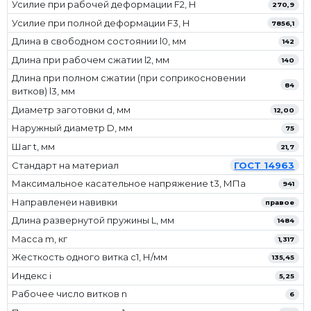
Усилие при рабочей деформации F2, Н
270,9
Усилие при полной деформации F3, Н
7856,1
Длина в свободном состоянии l0, мм
142
Длина при рабочем сжатии l2, мм
140
Длина при полном сжатии (при соприкосновении
84
витков) l3, мм
Диаметр заготовки d, мм
12,00
Наружный диаметр D, мм
75
Шаг t, мм
21,7
Стандарт на материал
ГОСТ 14963
Максимальное касательное напряжение t3, МПа
941
Направленеи навивки
правое
Длина развернутой пружины L, мм
1484
Масса m, кг
1,317
Жесткость одного витка c1, Н/мм
135,45
Индекс i
5,25
Рабочее число витков n
6