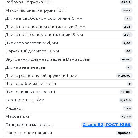
Рабочая нагрузка F2, Н
544,2
Максимальная нагрузка F3, Н
551,2
Длина в свободном состоянии l0, мм
123
Длина при рабочем растяжении l2, мм
223
Длина при полном растяжении l3, мм
224
Диаметр заготовки d, мм
4,50
Наружный диаметр D, мм
50
Внутренний диаметр зацепа Dвн.зац., мм
41,00
Длина зева lзев., мм
10
Длина развернутой пружины L, мм
1428,70
Число рабочих витков n
8
Число полных витков n1
10,00
Жесткость с, Н/мм
5,4416
Индекс i
10,11
Масса m, кг
0,178
Стандарт на материал
Сталь Б2, ГОСТ 9389
Направленеи навивки
правое