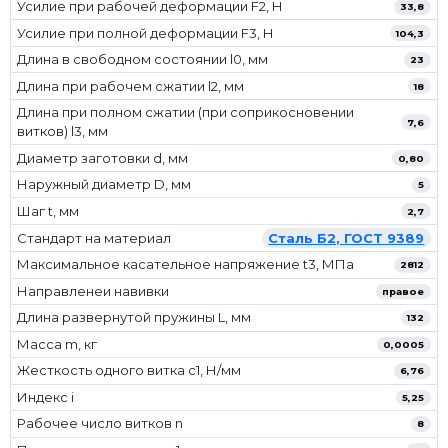
Усилие при рабочей деформации F2, Н
33,8
Усилие при полной деформации F3, Н
104,3
Длина в свободном состоянии l0, мм
23
Длина при рабочем сжатии l2, мм
18
Длина при полном сжатии (при соприкосновении
7,6
витков) l3, мм
Диаметр заготовки d, мм
0,80
Наружный диаметр D, мм
5
Шаг t, мм
2,7
Стандарт на материал
Сталь Б2, ГОСТ 9389
Максимальное касательное напряжение t3, МПа
2812
Направленеи навивки
правое
Длина развернутой пружины L, мм
132
Масса m, кг
0,0005
Жесткость одного витка c1, Н/мм
6,76
Индекс i
5,25
Рабочее число витков n
8