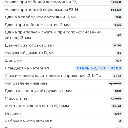
Усилие при рабочей деформации F2, Н
1485,0
Усилие при полной деформации F3, Н
5592,9
Длина в свободном состоянии l0, мм
100
Длина при рабочем сжатии l2, мм
84,6
Длина при полном сжатии (при соприкосновении
42
витков) l3, мм
Диаметр заготовки d, мм
6,00
Наружный диаметр D, мм
34
Шаг t, мм
15,7
Стандарт на материал
Сталь Б2, ГОСТ 9389
Максимальное касательное напряжение t3, МПа
2475
Направленеи навивки
правое
Длина развернутой пружины L, мм
660
Масса m, кг
0,1464
Жесткость одного витка c1, Н/мм
96,43
Индекс i
4,67
Рабочее число витков n
6