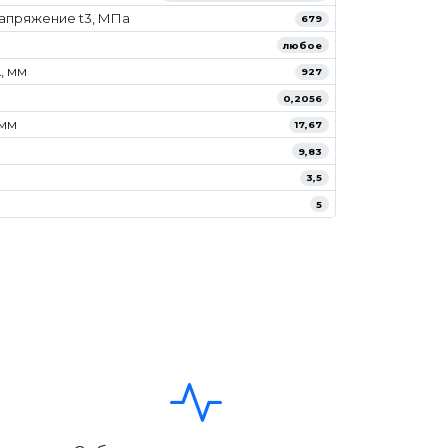
апряжение t3, МПа
679
любое
, мм
927
0,2056
/мм
17,67
9,83
3,5
5