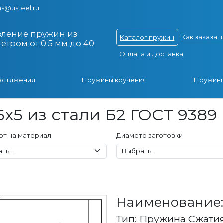
s@usteel.ru
вление пружин из
Как заказат
Каталог пружин
тром от 0.5 мм до 40
Оплата и доставка
астяжения
Пружины кручения
Пружины
x5 из стали Б2 ГОСТ 9389
рт на материал
Диаметр заготовки
Наименование: 
Тип: Пружина Сжати