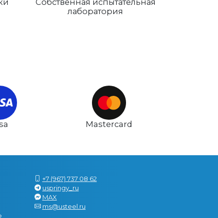
ки
Собственная испытательная
лаборатория
isa
Mastercard
+7 (967) 737 08 62
uspringy_ru
MAX
ms@usteel.ru
е