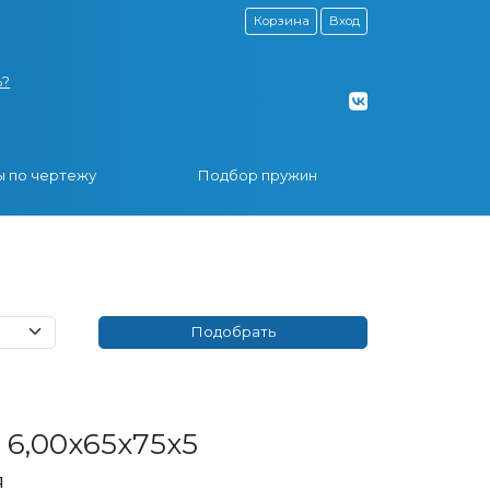
Корзина
Вход
ь?
 по чертежу
Подбор пружин
6,00x65x75x5
я