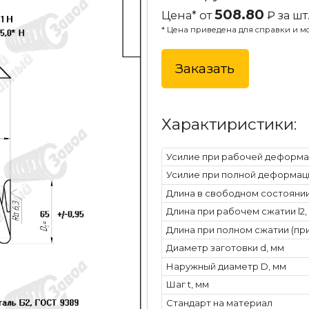
508.80
Цена* от
₽ за шт
* Цена приведена для справки и мо
Заказать
Характиристики:
Усилие при рабочей деформац
Усилие при полной деформаци
Длина в свободном состоянии 
Длина при рабочем сжатии l2,
Длина при полном сжатии (при
Диаметр заготовки d, мм
Наружный диаметр D, мм
Шаг t, мм
Стандарт на материал