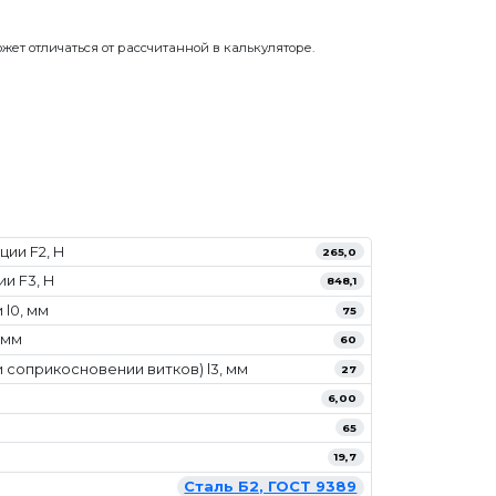
.
жет отличаться от рассчитанной в калькуляторе.
ии F2, Н
265,0
и F3, Н
848,1
l0, мм
75
 мм
60
 соприкосновении витков) l3, мм
27
6,00
65
19,7
Сталь Б2, ГОСТ 9389