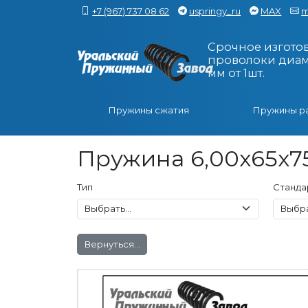
+7 (967) 737 08 62
uspringy_ru
MAX
m
Срочное изгото
проволоки диаме
мм от 1шт.
Пружины сжатия
Пружины р
Пружина 6,00x65x75
Тип
Станда
Вернуться...