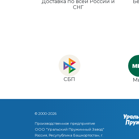
Доставка по всей России и
Бе
СНГ
СБП
М
© 2000-2026
Производственное предприятие
ООО "Уральский Пружинный Завод"
Россия, Ресупублика Башкортостан, г.