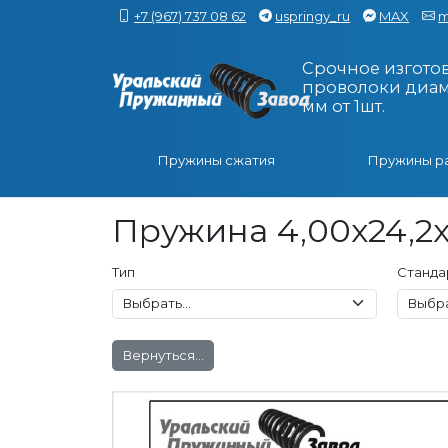
+7 (967) 737 08 62
uspringy_ru
MAX
m
Срочное изгото
проволоки диаме
мм от 1шт.
Пружины сжатия
Пружины р
Пружина 4,00x24,2x
Тип
Станда
Вернуться...