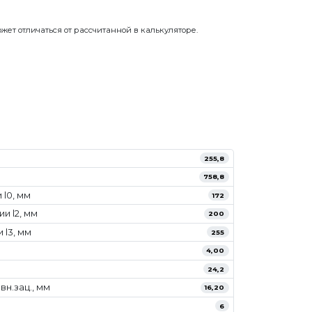
.
жет отличаться от рассчитанной в калькуляторе.
255,8
758,8
l0, мм
172
и l2, мм
200
 l3, мм
255
4,00
24,2
н.зац., мм
16,20
6