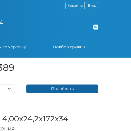
Корзина
Вход
ь?
 по чертежу
Подбор пружин
389
4,00x24,2x172x34
жения