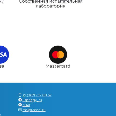
ки
Собственная испытательная
лаборатория
isa
Mastercard
+7 (967) 737 08 62
uspringy_ru
MAX
ms@usteel.ru
е