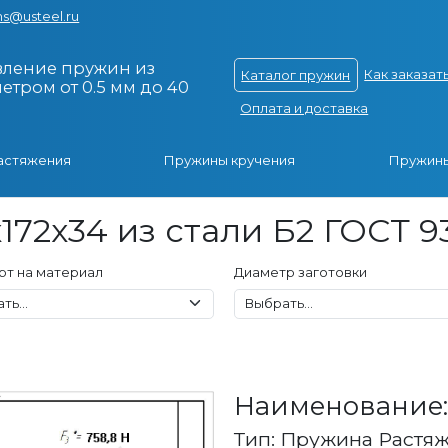
s@usteel.ru
вление пружин из
Как заказат
Каталог пружин
тром от 0.5 мм до 40
Оплата и доставка
астяжения
Пружины кручения
Пружины
172x34 из стали Б2 ГОСТ 9
рт на материал
Диаметр заготовки
Наименование: 
Тип: Пружина Растя