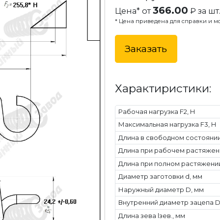
366.00
Цена* от
₽ за шт
* Цена приведена для справки и мо
Заказать
Характиристики:
Рабочая нагрузка F2, Н
Максимальная нагрузка F3, Н
Длина в свободном состоянии 
Длина при рабочем растяжени
Длина при полном растяжении
Диаметр заготовки d, мм
Наружный диаметр D, мм
Внутренний диаметр зацепа Dв
Длина зева lзев., мм