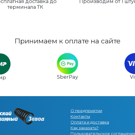
сплатная доставка до
Производим от 1 шту
терминала ТК
Принимаем к оплате на сайте
SberPay
V
ир
О предприятии
Контакты
Оплата и доставка
Как заказать?
Пользовательское соглашени