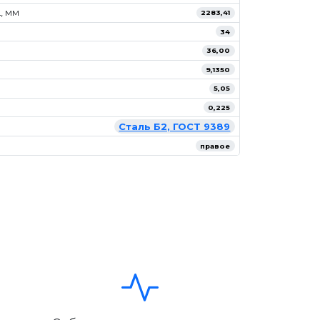
, мм
2283,41
34
36,00
9,1350
5,05
0,225
Сталь Б2, ГОСТ 9389
правое