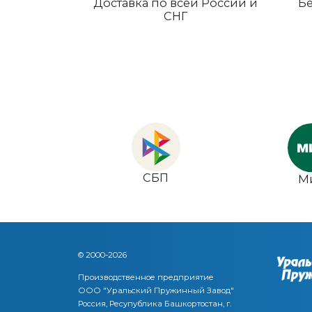
Доставка по всей России и
Бе
СНГ
СБП
М
© 2000-2026
Производственное предприятие
ООО "Уральский Пружинный Завод"
Россия, Ресупублика Башкортостан, г.