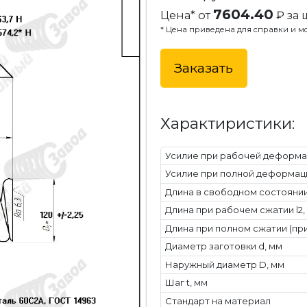
7604.40
Цена* от
₽ за 
* Цена приведена для справки и мо
Заказать
Характиристики:
Усилие при рабочей деформац
Усилие при полной деформаци
Длина в свободном состоянии 
Длина при рабочем сжатии l2,
Длина при полном сжатии (при
Диаметр заготовки d, мм
Наружный диаметр D, мм
Шаг t, мм
Стандарт на материал