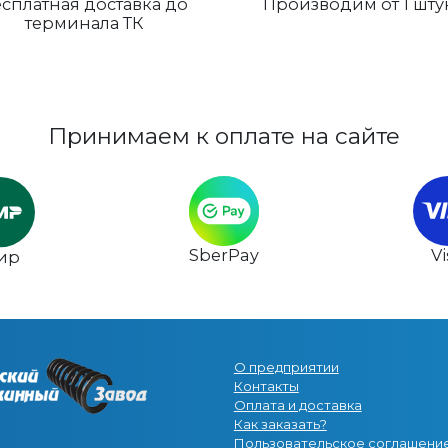
сплатная доставка до
Производим от 1 шту
терминала ТК
Принимаем к оплате на сайте
SberPay
V
ир
О предприятии
Контакты
Оплата и доставка
Как заказать?
Пользовательское соглашени