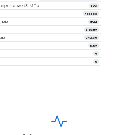
апряжение t3, МПа
603
правое
, мм
1922
3,8387
/мм
242,36
5,67
4
6