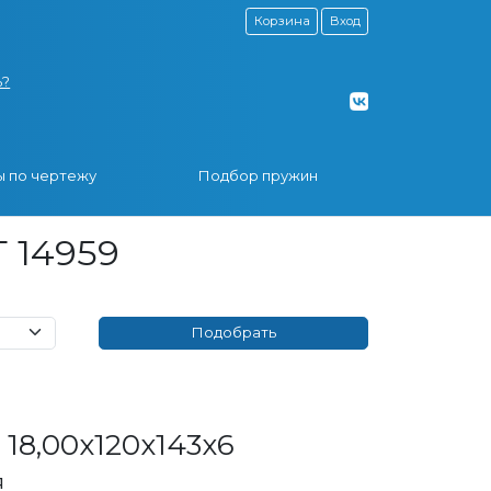
Корзина
Вход
ь?
 по чертежу
Подбор пружин
 14959
18,00x120x143x6
я