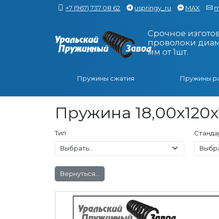
+7 (967) 737 08 62
uspringy_ru
MAX
m
Срочное изгото
проволоки диаме
мм от 1шт.
Пружины сжатия
Пружины р
Пружина 18,00x120x
Тип
Станда
Вернуться...