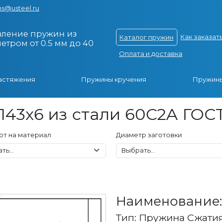
s@usteel.ru
вление пружин из
Как заказат
Каталог пружин
тром от 0.5 мм до 40
Оплата и доставка
астяжения
Пружины кручения
Пружины
143x6 из стали 60С2А ГОСТ
рт на материал
Диаметр заготовки
Наименование: 
Тип: Пружина Сжати