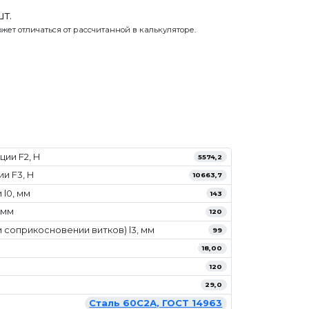
шт.
жет отличаться от рассчитанной в калькуляторе.
ии F2, Н
5574,2
и F3, Н
10663,7
l0, мм
143
 мм
120
 соприкосновении витков) l3, мм
99
18,00
120
29,0
Сталь 60С2А, ГОСТ 14963