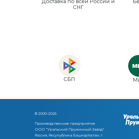
Доставка по всей России и
Бе
СНГ
СБП
М
© 2000-2026
Производственное предприятие
ООО "Уральский Пружинный Завод"
Россия, Ресупублика Башкортостан, г.