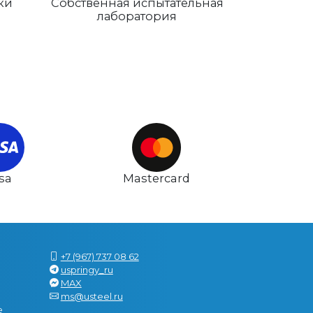
ки
Собственная испытательная
лаборатория
isa
Mastercard
+7 (967) 737 08 62
uspringy_ru
MAX
ms@usteel.ru
е