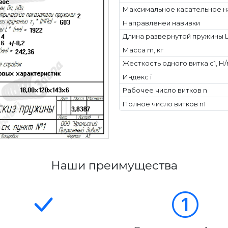
Максимальное касательное н
Направленеи навивки
Длина развернутой пружины L
Масса m, кг
Жесткость одного витка c1, Н
Индекс i
Рабочее число витков n
Полное число витков n1
Наши преимущества