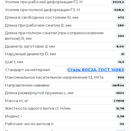
Усилие при рабочей деформации F2, Н
3029,2
Усилие при полной деформации F3, Н
3281,6
Длина в свободном состоянии l0, мм
472
Длина при рабочем сжатии l2, мм
280
Длина при полном сжатии (при соприкосновении
264
витков) l3, мм
Диаметр заготовки d, мм
8,00
Наружный диаметр D, мм
51
Шаг t, мм
14,5
Стандарт на материал
Сталь 60С2А, ГОСТ 14963
Максимальное касательное напряжение t3, МПа
906
Направленеи навивки
любое
Длина развернутой пружины L, мм
4524
Масса m, кг
1,7848
Жесткость одного витка c1, Н/мм
15,78
Индекс i
5,38
Рабочее число витков n
32