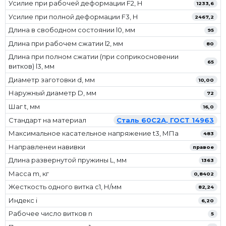
Усилие при рабочей деформации F2, Н
1233,6
Усилие при полной деформации F3, Н
2467,2
Длина в свободном состоянии l0, мм
95
Длина при рабочем сжатии l2, мм
80
Длина при полном сжатии (при соприкосновении
65
витков) l3, мм
Диаметр заготовки d, мм
10,00
Наружный диаметр D, мм
72
Шаг t, мм
16,0
Стандарт на материал
Сталь 60С2А, ГОСТ 14963
Максимальное касательное напряжение t3, МПа
483
Направленеи навивки
правое
Длина развернутой пружины L, мм
1363
Масса m, кг
0,8402
Жесткость одного витка c1, Н/мм
82,24
Индекс i
6,20
Рабочее число витков n
5