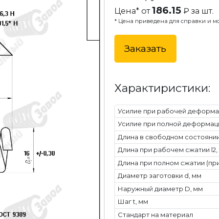
186.15
Цена* от
₽ за шт.
* Цена приведена для справки и мо
Заказать
Характиристики:
Усилие при рабочей деформац
Усилие при полной деформаци
Длина в свободном состоянии 
Длина при рабочем сжатии l2,
Длина при полном сжатии (при
Диаметр заготовки d, мм
Наружный диаметр D, мм
Шаг t, мм
Стандарт на материал