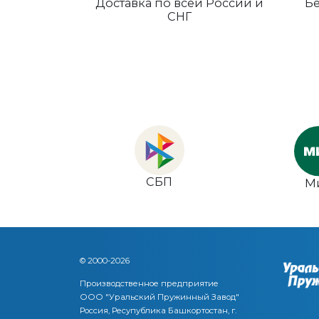
Доставка по всей России и
Бе
СНГ
СБП
М
© 2000-2026
Производственное предприятие
ООО "Уральский Пружинный Завод"
Россия, Ресупублика Башкортостан, г.