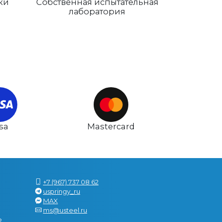
ки
Собственная испытательная
лаборатория
isa
Mastercard
+7 (967) 737 08 62
uspringy_ru
MAX
ms@usteel.ru
е