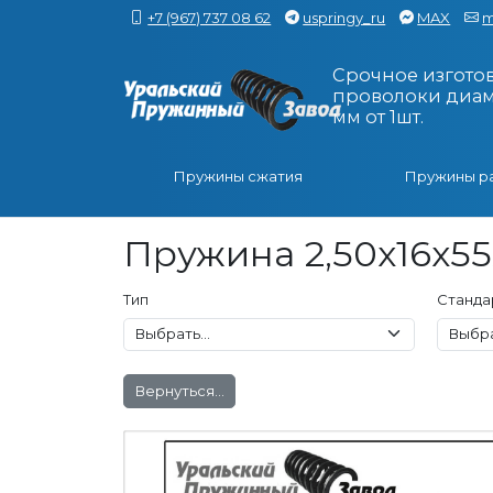
+7 (967) 737 08 62
uspringy_ru
MAX
m
Срочное изгото
проволоки диаме
мм от 1шт.
Пружины сжатия
Пружины р
Пружина 2,50x16x55
Тип
Станда
Вернуться...