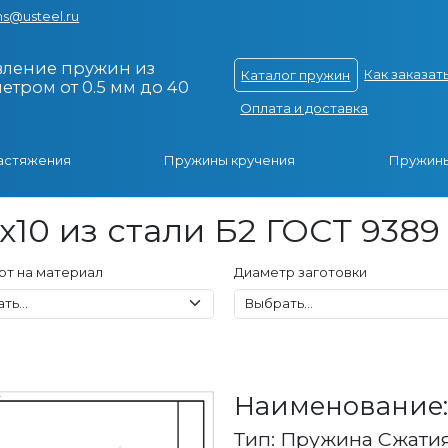
s@usteel.ru
вление пружин из
Как заказат
Каталог пружин
тром от 0.5 мм до 40
Оплата и доставка
астяжения
Пружины кручения
Пружины
x10 из стали Б2 ГОСТ 9389
рт на материал
Диаметр заготовки
Наименование: 
Тип: Пружина Сжати