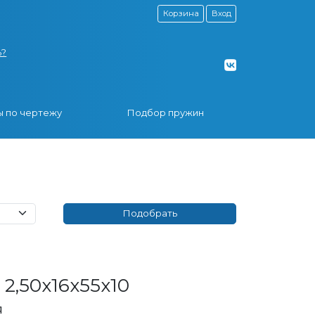
Корзина
Вход
ь?
 по чертежу
Подбор пружин
2,50x16x55x10
я