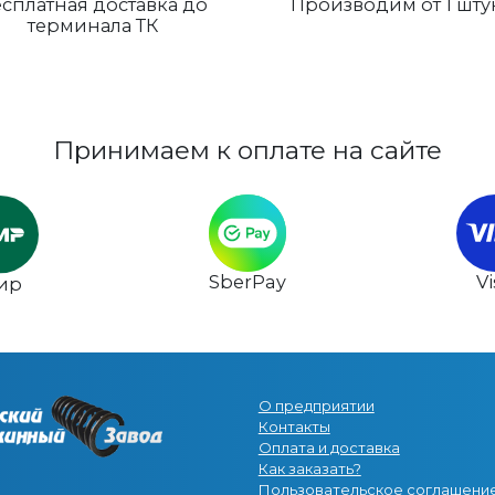
сплатная доставка до
Производим от 1 шту
терминала ТК
Принимаем к оплате на сайте
SberPay
V
ир
О предприятии
Контакты
Оплата и доставка
Как заказать?
Пользовательское соглашени