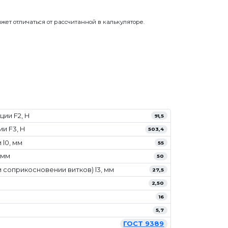
жет отличаться от рассчитанной в калькуляторе.
ии F2, Н
91,5
и F3, Н
503,4
l0, мм
55
 мм
50
 соприкосновении витков) l3, мм
27,5
2,50
16
5,7
ГОСТ 9389