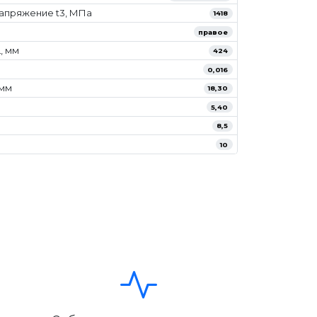
апряжение t3, МПа
1418
правое
, мм
424
0,016
/мм
18,30
5,40
8,5
10