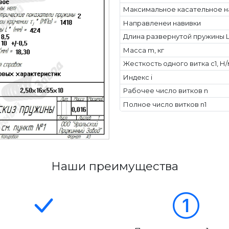
Максимальное касательное н
Направленеи навивки
Длина развернутой пружины L
Масса m, кг
Жесткость одного витка c1, Н
Индекс i
Рабочее число витков n
Полное число витков n1
Наши преимущества