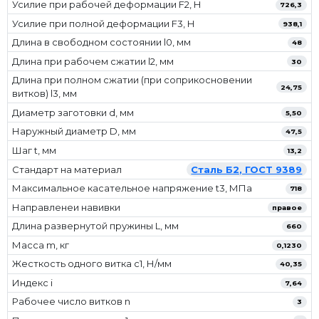
Усилие при рабочей деформации F2, Н
726,3
Усилие при полной деформации F3, Н
938,1
Длина в свободном состоянии l0, мм
48
Длина при рабочем сжатии l2, мм
30
Длина при полном сжатии (при соприкосновении
24,75
витков) l3, мм
Диаметр заготовки d, мм
5,50
Наружный диаметр D, мм
47,5
Шаг t, мм
13,2
Стандарт на материал
Сталь Б2, ГОСТ 9389
Максимальное касательное напряжение t3, МПа
718
Направленеи навивки
правое
Длина развернутой пружины L, мм
660
Масса m, кг
0,1230
Жесткость одного витка c1, Н/мм
40,35
Индекс i
7,64
Рабочее число витков n
3