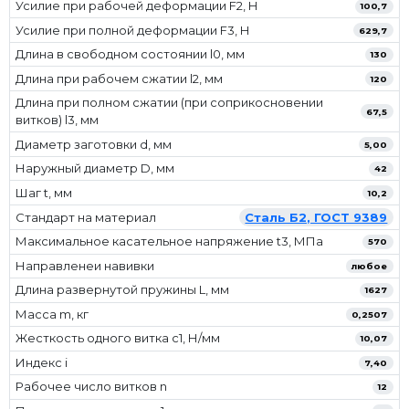
Усилие при рабочей деформации F2, Н
100,7
Усилие при полной деформации F3, Н
629,7
Длина в свободном состоянии l0, мм
130
Длина при рабочем сжатии l2, мм
120
Длина при полном сжатии (при соприкосновении
67,5
витков) l3, мм
Диаметр заготовки d, мм
5,00
Наружный диаметр D, мм
42
Шаг t, мм
10,2
Стандарт на материал
Сталь Б2, ГОСТ 9389
Максимальное касательное напряжение t3, МПа
570
Направленеи навивки
любое
Длина развернутой пружины L, мм
1627
Масса m, кг
0,2507
Жесткость одного витка c1, Н/мм
10,07
Индекс i
7,40
Рабочее число витков n
12