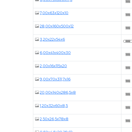
7,00x63x120x10
28,00x160x500x12
3,20x22x54x6
6,00x41x400x30
2,00x16x115x20
9,00x70x311,7x16
20,00x140x286,5x8
1,20x32x60x8,5
2,50x26,5x78x8
0,50x4,5x20,25x12