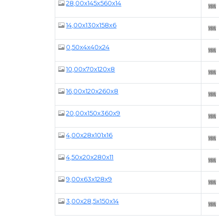
28,00x145x560x14
14,00x130x158x6
0,50x4x40x24
10,00x70x120x8
16,00x120x260x8
20,00x150x360x9
4,00x28x101x16
4,50x20x280x11
9,00x63x128x9
3,00x28,5x150x14