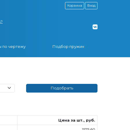
Корзина
Вход
ь?
 по чертежу
Подбор пружин
Цена за шт., руб.
1575.60