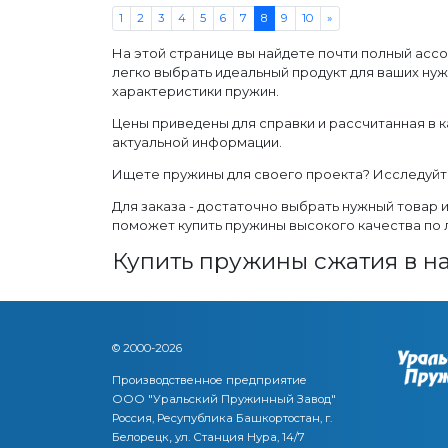
1
2
3
4
5
6
7
8
9
10
»
На этой странице вы найдете почти полный асс
легко выбрать идеальный продукт для ваших ну
характеристики пружин.
Цены приведены для справки и рассчитанная в к
актуальной информации.
Ищете пружины для своего проекта? Исследуйте 
Для заказа - достаточно выбрать нужный товар 
поможет купить пружины высокого качества по 
Купить пружины сжатия в н
© 2000-2026
Производственное предприятие
ООО "Уральский Пружинный Завод"
Россия, Ресупублика Башкортостан, г.
,
Белорецк
ул. Станция Нура, 14/7