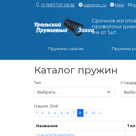
+7 (967) 737 08 62
uspringy_ru
MAX
m
Срочное изгото
проволоки диаме
мм от 1шт.
Пружины сжатия
Пружины р
Каталог пружин
Тип
Станда
Нашли: 2146
1
2
3
4
5
6
7
8
9
10
»
Название
Тип
6,00x73x500x17,5