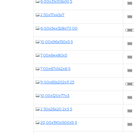
6,00x31x106x10,5
2,50x17x45x7
6,00x54x528x73,00
10,00x96x150x5,5
7,00x64x80x5
7,00x67x142x6,5
9,00x65x202x11,25
10,00x120x77x3
2,50x26x20,2x3,5
20,00x190x500x9,5