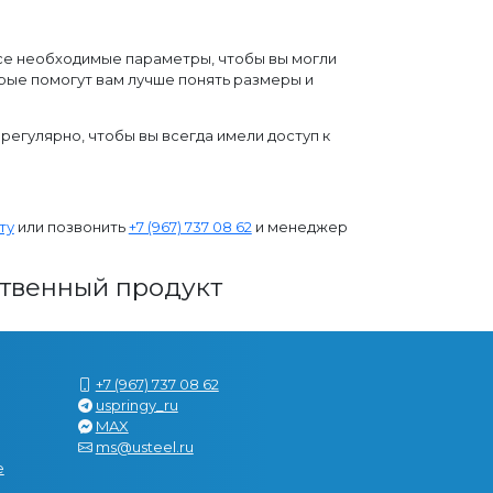
все необходимые параметры, чтобы вы могли
рые помогут вам лучше понять размеры и
регулярно, чтобы вы всегда имели доступ к
ту
или позвонить
+7 (967) 737 08 62
и менеджер
ственный продукт
+7 (967) 737 08 62
uspringy_ru
MAX
ms@usteel.ru
е