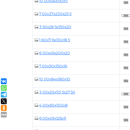
10,00x54x150x11
7,00x37x230x25,5
3,50x28,5x150x20
1,60x17,6x110x18,5
6,00x45x200x20
7,00x50x150x16
10,00x84x180x10
3,00x20x113,5x27,50
4,00x60x100x8
6,00x49x126x11